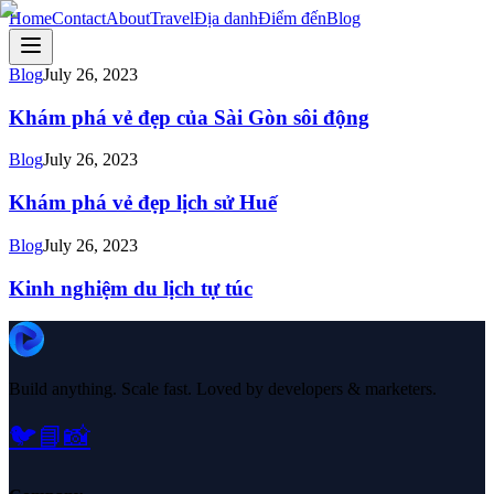
Home
Contact
About
Travel
Địa danh
Điểm đến
Blog
Blog
July 26, 2023
Khám phá vẻ đẹp của Sài Gòn sôi động
Blog
July 26, 2023
Khám phá vẻ đẹp lịch sử Huế
Blog
July 26, 2023
Kinh nghiệm du lịch tự túc
Build anything. Scale fast. Loved by developers & marketers.
🐦
📘
📸