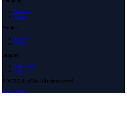
Company
About Us
Careers
Product
Features
Pricing
Support
Help Center
Contact
© 2025 DuLichViet. All rights reserved.
Privacy
Terms